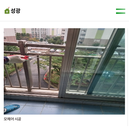
모헤어 시공